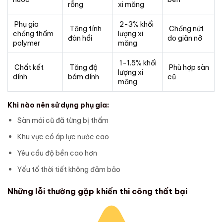
rỗng
xi măng
Phụ gia
2-3% khối
Tăng tính
Chống nứt
chống thấm
lượng xi
đàn hồi
do giãn nở
polymer
măng
1-1.5% khối
Chất kết
Tăng độ
Phù hợp sàn
lượng xi
dính
bám dính
cũ
măng
Khi nào nên sử dụng phụ gia:
Sàn mái cũ đã từng bị thấm
Khu vực có áp lực nước cao
Yêu cầu độ bền cao hơn
Yếu tố thời tiết không đảm bảo
Những lỗi thường gặp khiến thi công thất bại