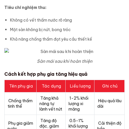
Tiêu chí nghiệm thu:
Không có vết thấm nước rõ ràng
Mặt sàn không bị nứt, bong tróc
Khả năng chống thấm đạt yêu cầu thiết kế
Sàn mái sau khi hoàn thiện
Cách kết hợp phụ gia tăng hiệu quả
Tên phụ gia
Tác dụng
Liều lượng
Ghi chú
Tăng khả
1-2% khối
Chống thấm
Hiệu quả lâu
năng tự
lượng xi
tinh thể
dài
lành vết nứt
măng
Tăng độ
0.5-1%
Phụ gia giảm
Cải thiện độ
đặc, giảm
khối lượng
nước
bền