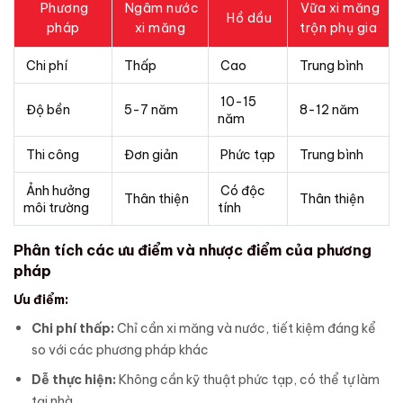
Phương
Ngâm nước
Vữa xi măng
Hồ dầu
pháp
xi măng
trộn phụ gia
Chi phí
Thấp
Cao
Trung bình
10-15
Độ bền
5-7 năm
8-12 năm
năm
Thi công
Đơn giản
Phức tạp
Trung bình
Ảnh hưởng
Có độc
Thân thiện
Thân thiện
môi trường
tính
Phân tích các ưu điểm và nhược điểm của phương
pháp
Ưu điểm:
Chi phí thấp:
Chỉ cần xi măng và nước, tiết kiệm đáng kể
so với các phương pháp khác
Dễ thực hiện:
Không cần kỹ thuật phức tạp, có thể tự làm
tại nhà