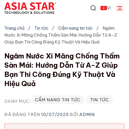
Chuyển
VI
đến
nội
dung
Trang chủ
/
Tin tức
/
Cẩm nang tin tức
/
Ngâm
Nước Xi Măng Chống Thấm Sàn Mái: Hướng Dẫn Từ A-Z
Giúp Bạn Thi Công Đúng Kỹ Thuật Và Hiệu Quả
Ngâm Nước Xi Măng Chống Thấm
Sàn Mái: Hướng Dẫn Từ A-Z Giúp
Bạn Thi Công Đúng Kỹ Thuật Và
Hiệu Quả
CẨM NANG TIN TỨC
TIN TỨC
DANH MỤC:
ĐÃ ĐĂNG TRÊN
10/07/2025
BỞI
ADMIN